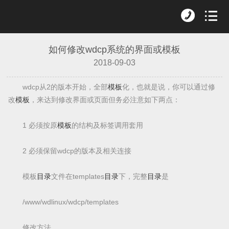
如何修改wdcp系统的界面或模板
2018-09-03
wdcp从2的版本开始，全部
模板
化，也就是说，你可以通过修
改
模板
，来达到修改界面或页面但务必注意如下两点：
1 必须按原
模板
的结构及标签调用套用
2 必须保留wdcp的版本及相关连接
模板
目录
文件在templates
目录
下，完整
目录
是
/www/wdlinux/wdcp/templates
修改方法