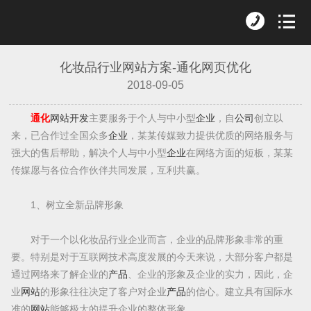
化妆品行业网站方案-通化网页优化
2018-09-05
通化
网站
开发
主要服务于个人与中小型
企业
，自
公司
创立以
来，已合作过全国众多
企业
，某某传媒致力提供优质的网络服务与
强大的售后帮助，解决个人与中小型
企业
在网络方面的短板，某某
传媒愿与各位合作伙伴共同发展，互利共赢。
1、树立全新品牌形象
对于一个以化妆品行业企业而言，企业的品牌形象非常的重
要。特别是对于互联网技术高度发展的今天来说，大部分客户都是
通过网络来了解企业的
产品
、企业的形象及企业的实力，因此，企
业
网站
的形象往往决定了客户对企业
产品
的信心。建立具有国际水
准的
网站
能够极大的提升企业的整体形象。